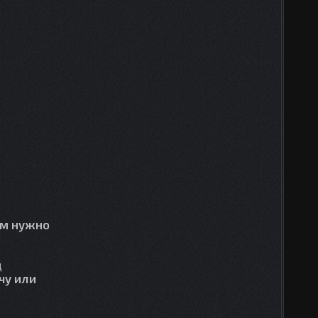
ам нужно
д
чу или