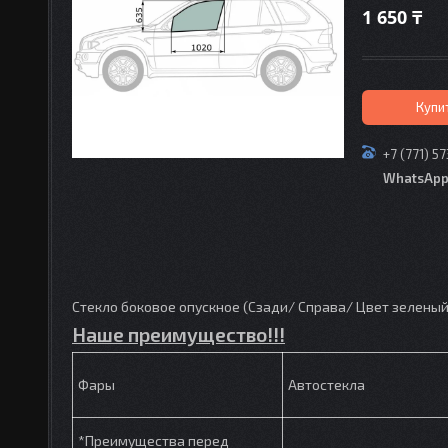
1 650 ₸
Купи
+7 (771) 5
WhatsAp
Стекло боковое опускное (Сзади/ Справа/ Цвет зеленый) S
Наше преимущество!!!
Фары
Автостекла
*Преимущества перед