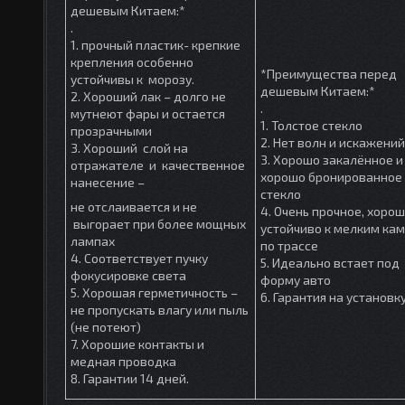
дешевым Китаем:*
.
1. прочный пластик- крепкие
крепления особенно
*Преимущества перед
устойчивы к морозу.
дешевым Китаем:*
2. Хороший лак – долго не
.
мутнеют фары и остается
1. Толстое стекло
прозрачными
2. Нет волн и искажений
3. Хороший слой на
3. Хорошо закалённое и
отражателе и качественное
хорошо бронированное
нанесение –
стекло
не отслаивается и не
4. Очень прочное, хоро
выгорает при более мощных
устойчиво к мелким ка
лампах
по трассе
4. Соответствует пучку
5. Идеально встает под
фокусировке света
форму авто
5. Хорошая герметичность –
6. Гарантия на установк
не пропускать влагу или пыль
(не потеют)
7. Хорошие контакты и
медная проводка
8. Гарантии 14 дней.