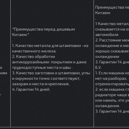
Преимущества п
Китаем:
.
1 Качество метал
*Преимущества перед дешевым
сказывается на 
Китаем:*
автомобиля
.
2. Расстояние м
1. Качество металла для штамповки –из
охлаждение и мес
качественного железа.
хорошо сказывае
2. Качество обработки
охлаждении
антикоррозийными покрытием и даже
3. Гарантии 14 дн
шо
труднодоступные места и швы .
Б.У.
мням
3. Качество заготовки и штамповки, углы
1. Если машина но
и окружности точно соответствуют,
нет на разборах, 
зазорам и места м крепления.
отремонтировать
4. Гарантии 14 дней.
2. если машина ст
у
радиаторе чаще в
или накипь, что 
охлаждения.
3. Гарантии 14 дн