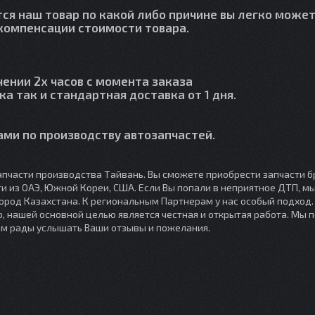
тся наш товар по какой либо причине вы легко может
й компенсации стоимости товара.
чении 2х часов с момента заказа
ка так и стандартная доставка от 1 дня.
ми по производству автозапчастей.
пчасти производства Тайвань. Вы сможете приобрести запчасти б
сти из ОАЭ, Южной Кореи, США. Если Вы попали в неприятное ДТП, 
город Казахстана. К региональным Партнерам у нас особый подход
, нашей основной целью является честная и открытая работа. Мы 
ем рады услышать Ваши отзывы и пожелания.