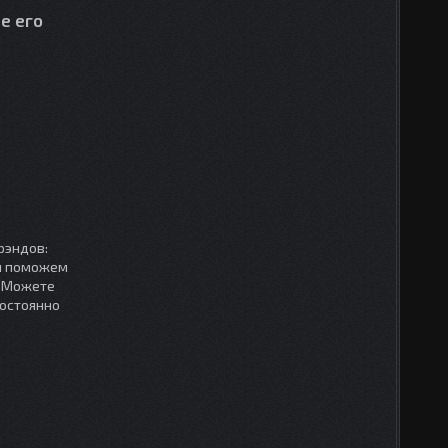
е его
рэндов:
мы поможем
. Можете
постоянно