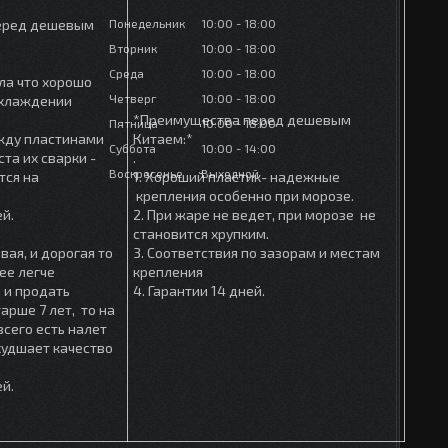
Понедельник
10:00
18:00
еред дешевым
Вторник
10:00
18:00
Среда
10:00
18:00
ла что хорошо
Четверг
10:00
18:00
охлаждении
*Преимущества перед дешевым
Пятница
10:00
18:00
ежду пластинами
Китаем:*
Суббота
10:00
14:00
та их сварки -
.
Воскресенье
Выходной
тся на
1. Хороший пластик- надежные
крепления особенно при морозе.
ей.
2. При жаре не ведет, при морозе не
становится хрупким.
вая, и дорогая то
3. Соответствия по зазорам и местам
ее легче
крепления
 и продать
4. Гарантии 14 дней.
арше 7 лет, то на
сего есть налет
ухудшает качество
ей.