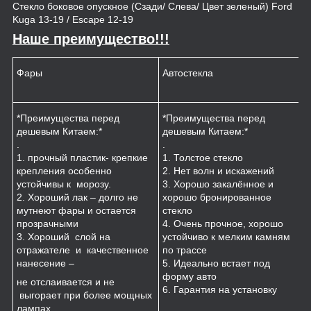
Стекло боковое опускное (Сзади/ Слева/ Цвет зеленый) Ford
Kuga 13-19 / Escape 12-19
Наше преимущество!!!
Фары
Автостекла
К
*Преимущества перед
*Преимущества перед
*
дешевым Китаем:*
дешевым Китаем:*
.
.
.
1
1. прочный пластик- крепкие
1. Толстое стекло
к
крепления особенно
2. Нет волн и искажений
2
устойчивы к морозу.
3. Хорошо закалённое и
п
2. Хороший лак – долго не
хорошо бронированное
м
мутнеют фары и остается
стекло
3
прозрачными
4. Очень прочное, хорошо
и
3. Хороший слой на
устойчиво к мелким камням
з
отражателе и качественное
по трассе
4
нанесение –
5. Идеально встает под
форму авто
не отслаивается и не
6. Гарантия на установку
выгорает при более мощных
лампах