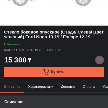
Стекло боковое опускное (Сзади/ Слева/ Цвет
зеленый) Ford Kuga 13-19 / Escape 12-19
В наличии
Код: ESCAPE-12 RD/LH
Розница
15 300
₸
Купить
Описание
Характеристики
Доставка
Оплата
Усл
Описание