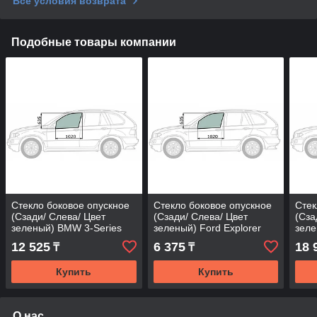
Все условия возврата
Подобные товары компании
Стекло боковое опускное
Стекло боковое опускное
Стек
(Сзади/ Слева/ Цвет
(Сзади/ Слева/ Цвет
(Сза
зеленый) BMW 3-Series
зеленый) Ford Explorer
зеле
11-19
90-05
20 /
12 525
6 375
18 
₸
₸
Купить
Купить
О нас