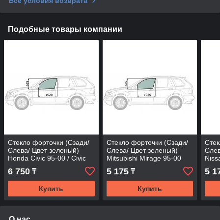
Все условия возврата
Подобные товары компании
Стекло форточки (Сзади/
Стекло форточки (Сзади/
Стек
Слева/ Цвет зеленый)
Слева/ Цвет зеленый)
Слев
Honda Civic 95-00 / Civic
Mitsubishi Mirage 95-00
Niss
Ferio 95-00 / Civic EURO
Puls
6 750
5 175
5 1
₸
₸
95-0
Купить
Купить
О нас