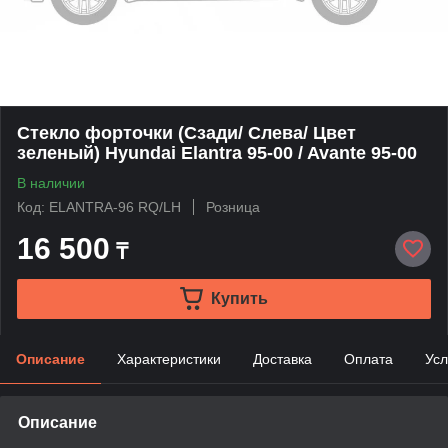
Стекло форточки (Сзади/ Слева/ Цвет
зеленый) Hyundai Elantra 95-00 / Avante 95-00
В наличии
Код: ELANTRA-96 RQ/LH
Розница
16 500
₸
Купить
Описание
Характеристики
Доставка
Оплата
Усл
Описание