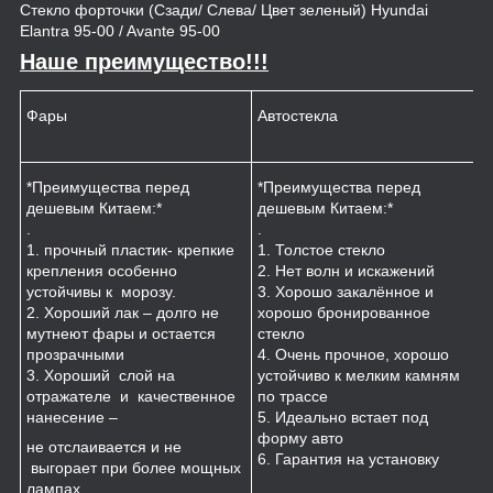
Стекло форточки (Сзади/ Слева/ Цвет зеленый) Hyundai
Elantra 95-00 / Avante 95-00
Наше преимущество!!!
Фары
Автостекла
К
*Преимущества перед
*Преимущества перед
*
дешевым Китаем:*
дешевым Китаем:*
.
.
.
1
1. прочный пластик- крепкие
1. Толстое стекло
к
крепления особенно
2. Нет волн и искажений
2
устойчивы к морозу.
3. Хорошо закалённое и
п
2. Хороший лак – долго не
хорошо бронированное
м
мутнеют фары и остается
стекло
3
прозрачными
4. Очень прочное, хорошо
и
3. Хороший слой на
устойчиво к мелким камням
з
отражателе и качественное
по трассе
4
нанесение –
5. Идеально встает под
форму авто
не отслаивается и не
6. Гарантия на установку
выгорает при более мощных
лампах