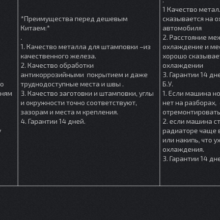
1 Качество метал
*Преимущества перед дешевым
сказывается на 
Китаем:*
автомобиля
.
2. Расстояние м
1. Качество металла для штамповки –из
охлаждение и мес
качественного железа.
хорошо сказывае
2. Качество обработки
охлаждении
антикоррозийными покрытием и даже
3. Гарантии 14 дн
шо
труднодоступные места и швы .
Б.У.
мням
3. Качество заготовки и штамповки, углы
1. Если машина но
и окружности точно соответствуют,
нет на разборах, 
зазорам и места м крепления.
отремонтировать
4. Гарантии 14 дней.
2. если машина ст
у
радиаторе чаще в
или накипь, что 
охлаждения.
3. Гарантии 14 дн