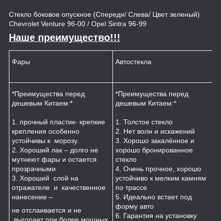
Стекло боковое опускное (Спереди/ Слева/ Цвет зеленый)
Chevrolet Venture 96-00 / Opel Sintra 96-99
Наше преимущество!!!
Фары
Автостекла
К
*Преимущества перед
*Преимущества перед
*
дешевым Китаем:*
дешевым Китаем:*
.
.
.
1
1. прочный пластик- крепкие
1. Толстое стекло
к
крепления особенно
2. Нет волн и искажений
2
устойчивы к морозу.
3. Хорошо закалённое и
п
2. Хороший лак – долго не
хорошо бронированное
м
мутнеют фары и остается
стекло
3
прозрачными
4. Очень прочное, хорошо
и
3. Хороший слой на
устойчиво к мелким камням
з
отражателе и качественное
по трассе
4
нанесение –
5. Идеально встает под
форму авто
не отслаивается и не
6. Гарантия на установку
выгорает при более мощных