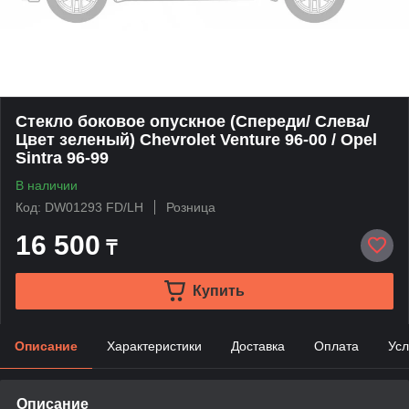
Стекло боковое опускное (Спереди/ Слева/
Цвет зеленый) Chevrolet Venture 96-00 / Opel
Sintra 96-99
В наличии
Код: DW01293 FD/LH
Розница
16 500
₸
Купить
Описание
Характеристики
Доставка
Оплата
Усл
Описание