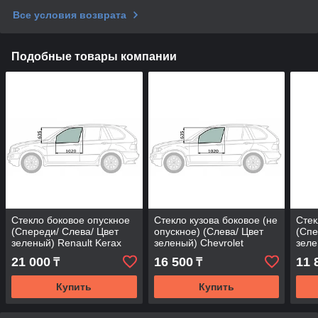
Все условия возврата
Подобные товары компании
Стекло боковое опускное
Стекло кузова боковое (не
Стек
(Спереди/ Слева/ Цвет
опускное) (Слева/ Цвет
(Спе
зеленый) Renault Kerax
зеленый) Chevrolet
зеле
96-14
Venture 96-00 / Opel Sintra
00-0
21 000
16 500
11 
₸
₸
96-9
Купить
Купить