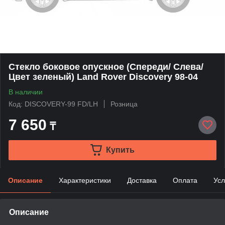
Стекло боковое опускное (Спереди/ Слева/
Цвет зеленый) Land Rover Discovery 98-04
В наличии
Код: DISCOVERY-99 FD/LH
Розница
7 650
₸
Купить
Описание
Характеристики
Доставка
Оплата
Усл
Описание