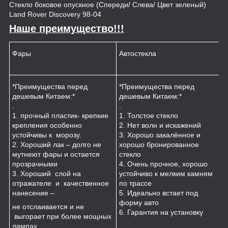
Стекло боковое опускное (Спереди/ Слева/ Цвет зеленый)
Land Rover Discovery 98-04
Наше преимущество!!!
Фары
Автостекла
К
*Преимущества перед
*Преимущества перед
*
дешевым Китаем:*
дешевым Китаем:*
.
.
.
1
1. прочный пластик- крепкие
1. Толстое стекло
к
крепления особенно
2. Нет волн и искажений
2
устойчивы к морозу.
3. Хорошо закалённое и
п
2. Хороший лак – долго не
хорошо бронированное
м
мутнеют фары и остается
стекло
3
прозрачными
4. Очень прочное, хорошо
и
3. Хороший слой на
устойчиво к мелким камням
з
отражателе и качественное
по трассе
4
нанесение –
5. Идеально встает под
форму авто
не отслаивается и не
6. Гарантия на установку
выгорает при более мощных
лампах