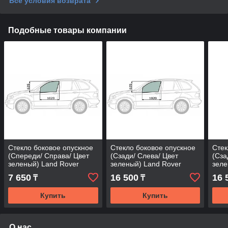
Все условия возврата
Подобные товары компании
Стекло боковое опускное
Стекло боковое опускное
Стек
(Спереди/ Справа/ Цвет
(Сзади/ Слева/ Цвет
(Сза
зеленый) Land Rover
зеленый) Land Rover
зеле
Discovery 98-04
Discovery 98-04
Disc
7 650
16 500
16 
₸
₸
Купить
Купить
О нас