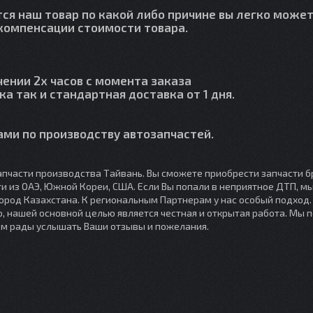
тся наш товар по какой либо причине вы легко может
й компенсации стоимости товара.
чении 2х часов с момента заказа
ка так и стандартная доставка от 1 дня.
ми по производству автозапчастей.
пчасти производства Тайвань. Вы сможете приобрести запчасти б
сти из ОАЭ, Южной Кореи, США. Если Вы попали в неприятное ДТП, 
город Казахстана. К региональным Партнерам у нас особый подход
, нашей основной целью является честная и открытая работа. Мы 
ем рады услышать Ваши отзывы и пожелания.