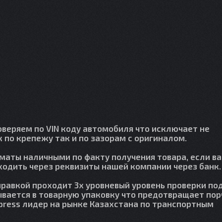
веряем по VIN коду автомобиля что исключает не
 по крепежу так и по зазорам с оригиналом.
лматы наличными по факту получения товара, если в
сходить через реквизиты нашей компании через банк.
правкой проходит 3х уровневый уровень проверки по
вается в товарную упаковку что предотвращает пор
press лидер на рынке Казахстана по транспортным