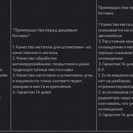
Преимущества п
Китаем:
.
1 Качество метал
*Преимущества перед дешевым
сказывается на 
Китаем:*
автомобиля
.
2. Расстояние м
1. Качество металла для штамповки –из
охлаждение и мес
качественного железа.
хорошо сказывае
2. Качество обработки
охлаждении
антикоррозийными покрытием и даже
3. Гарантии 14 дн
шо
труднодоступные места и швы .
Б.У.
мням
3. Качество заготовки и штамповки, углы
1. Если машина но
и окружности точно соответствуют,
нет на разборах, 
зазорам и места м крепления.
отремонтировать
4. Гарантии 14 дней.
2. если машина ст
у
радиаторе чаще в
или накипь, что 
охлаждения.
3. Гарантии 14 дн