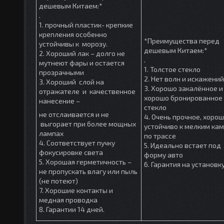
дешевым Китаем:*
.
1. прочный пластик- крепкие
крепления особенно
*Преимущества перед
устойчивы к морозу.
дешевым Китаем:*
2. Хороший лак – долго не
.
мутнеют фары и остается
1. Толстое стекло
прозрачными
2. Нет волн и искажений
3. Хороший слой на
3. Хорошо закалённое и
отражателе и качественное
хорошо бронированное
нанесение –
стекло
не отслаивается и не
4. Очень прочное, хоро
выгорает при более мощных
устойчиво к мелким ка
лампах
по трассе
4. Соответствует пучку
5. Идеально встает под
фокусировке света
форму авто
5. Хорошая герметичность –
6. Гарантия на установк
не пропускать влагу или пыль
(не потеют)
7. Хорошие контакты и
медная проводка
8. Гарантии 14 дней.