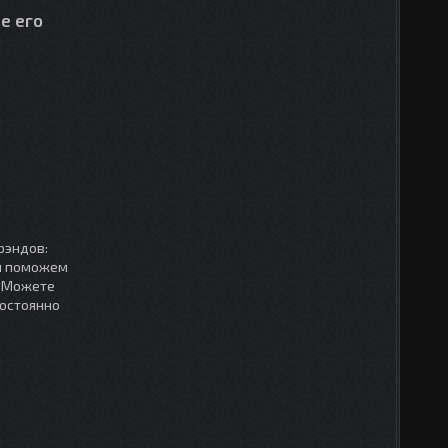
е его
рэндов:
мы поможем
. Можете
постоянно