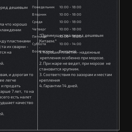
Понедельник
10:00
18:00
еред дешевым
Вторник
10:00
18:00
Среда
10:00
18:00
ла что хорошо
Четверг
10:00
18:00
охлаждении
*Преимущества перед дешевым
Пятница
10:00
18:00
ежду пластинами
Китаем:*
Суббота
10:00
14:00
та их сварки -
.
Воскресенье
Выходной
тся на
1. Хороший пластик- надежные
крепления особенно при морозе.
ей.
2. При жаре не ведет, при морозе не
становится хрупким.
вая, и дорогая то
3. Соответствия по зазорам и местам
ее легче
крепления
 и продать
4. Гарантии 14 дней.
арше 7 лет, то на
сего есть налет
ухудшает качество
ей.