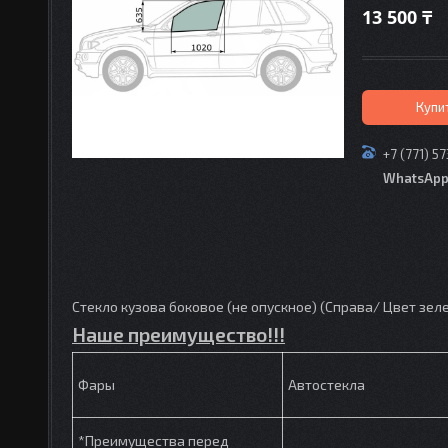
13 500 ₸
Купи
+7 (771) 5
WhatsAp
Стекло кузова боковое (не опускное) (Справа/ Цвет зел
Наше преимущество!!!
Фары
Автостекла
*Преимущества перед