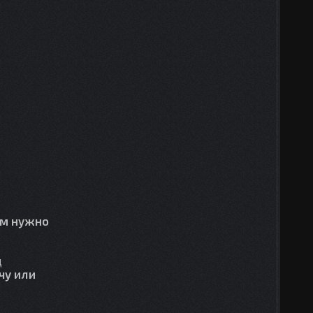
ам нужно
д
чу или