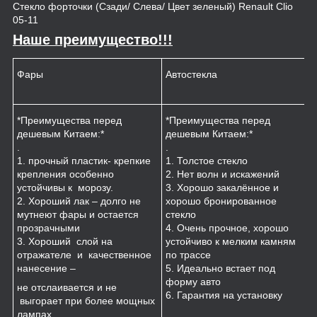
Стекло форточки (Сзади/ Слева/ Цвет зеленый) Renault Clio
05-11
Наше преимущество!!!
Фары
Автостекла
К
*Преимущества перед
*Преимущества перед
*
дешевым Китаем:*
дешевым Китаем:*
.
.
.
1
1. прочный пластик- крепкие
1. Толстое стекло
к
крепления особенно
2. Нет волн и искажений
2
устойчивы к морозу.
3. Хорошо закалённое и
п
2. Хороший лак – долго не
хорошо бронированное
м
мутнеют фары и остается
стекло
3
прозрачными
4. Очень прочное, хорошо
и
3. Хороший слой на
устойчиво к мелким камням
з
отражателе и качественное
по трассе
4
нанесение –
5. Идеально встает под
форму авто
не отслаивается и не
6. Гарантия на установку
выгорает при более мощных
лампах