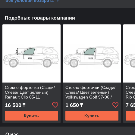
Все условия возврата
Подобные товары компании
Стекло форточки (Сзади/
Стекло форточки (Сзади/
Стек
Слева/ Цвет зеленый)
Слева/ Цвет зеленый)
Слев
Renault Clio 05-11
Volkswagen Golf 97-06 /
Rio 
Bora 98-05
16 500
1 650
7 6
₸
₸
Купить
Купить
О нас