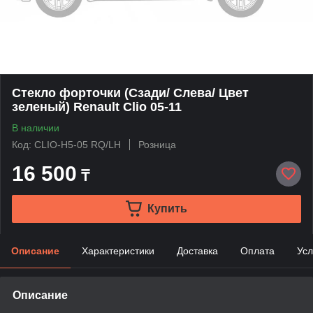
Стекло форточки (Сзади/ Слева/ Цвет
зеленый) Renault Clio 05-11
В наличии
Код: CLIO-H5-05 RQ/LH
Розница
16 500
₸
Купить
Описание
Характеристики
Доставка
Оплата
Усл
Описание