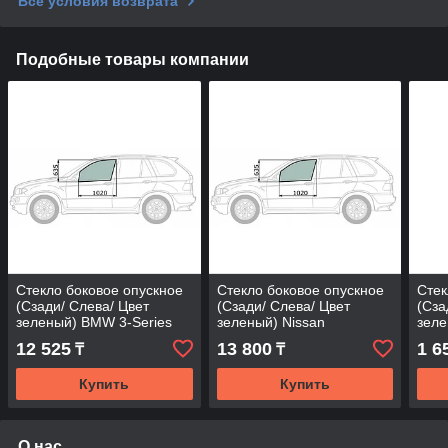
Все условия возврата
Подобные товары компании
Стекло боковое опускное
Стекло боковое опускное
Стек
(Сзади/ Слева/ Цвет
(Сзади/ Слева/ Цвет
(Сза
зеленый) BMW 3-Series
зеленый) Nissan
зеле
05-14
Pathfinder 04-14
05-1
12 525
13 800
1 6
₸
₸
Купить
Купить
О нас