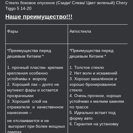
Стекло боковое опускное (Сзади/ Слева/ Цвет зеленый) Chery
Tiggo 5 14-20
Наше преимущество!!!
Фары
Автостекла
К
*Преимущества перед
*Преимущества перед
*
дешевым Китаем:*
дешевым Китаем:*
.
.
.
1
1. прочный пластик- крепкие
1. Толстое стекло
к
крепления особенно
2. Нет волн и искажений
2
устойчивы к морозу.
3. Хорошо закалённое и
п
2. Хороший лак – долго не
хорошо бронированное
м
мутнеют фары и остается
стекло
3
прозрачными
4. Очень прочное, хорошо
и
3. Хороший слой на
устойчиво к мелким камням
з
отражателе и качественное
по трассе
4
нанесение –
5. Идеально встает под
форму авто
не отслаивается и не
6. Гарантия на установку
выгорает при более мощных
лампах