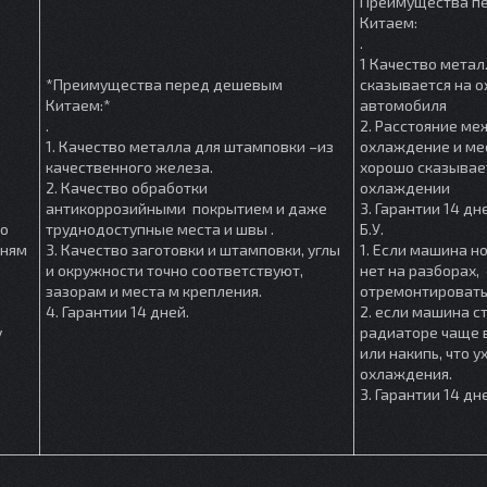
Преимущества п
Китаем:
.
1 Качество метал
*Преимущества перед дешевым
сказывается на 
Китаем:*
автомобиля
.
2. Расстояние м
1. Качество металла для штамповки –из
охлаждение и мес
качественного железа.
хорошо сказывае
2. Качество обработки
охлаждении
антикоррозийными покрытием и даже
3. Гарантии 14 дн
шо
труднодоступные места и швы .
Б.У.
мням
3. Качество заготовки и штамповки, углы
1. Если машина но
и окружности точно соответствуют,
нет на разборах, 
зазорам и места м крепления.
отремонтировать
4. Гарантии 14 дней.
2. если машина ст
у
радиаторе чаще в
или накипь, что 
охлаждения.
3. Гарантии 14 дн