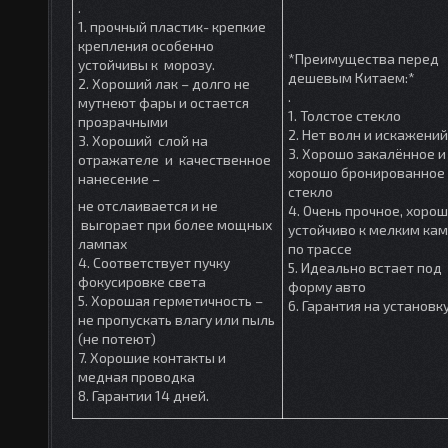
.
1. прочный пластик- крепкие
крепления особенно
*Преимущества перед
устойчивы к морозу.
дешевым Китаем:*
2. Хороший лак – долго не
.
мутнеют фары и остается
1. Толстое стекло
прозрачными
2. Нет волн и искажений
3. Хороший слой на
3. Хорошо закалённое и
отражателе и качественное
хорошо бронированное
нанесение –
стекло
не отслаивается и не
4. Очень прочное, хоро
выгорает при более мощных
устойчиво к мелким ка
лампах
по трассе
4. Соответствует пучку
5. Идеально встает под
фокусировке света
форму авто
5. Хорошая герметичность –
6. Гарантия на установк
не пропускать влагу или пыль
(не потеют)
7. Хорошие контакты и
медная проводка
8. Гарантии 14 дней.