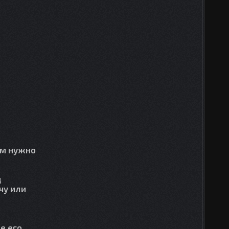
ам нужно
д
чу или
е его