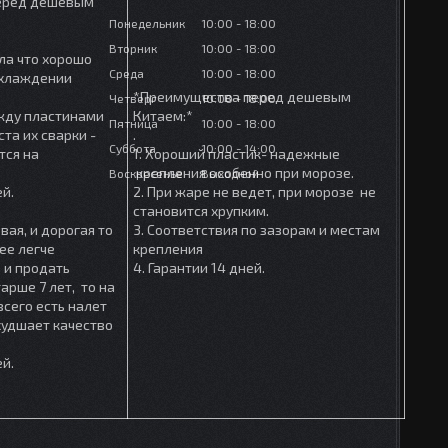
еред дешевым
Понедельник
10:00
18:00
Вторник
10:00
18:00
ла что хорошо
Среда
10:00
18:00
охлаждении
*Преимущества перед дешевым
Четверг
10:00
18:00
ежду пластинами
Китаем:*
Пятница
10:00
18:00
та их сварки -
.
Суббота
10:00
14:00
тся на
1. Хороший пластик- надежные
крепления особенно при морозе.
Воскресенье
Выходной
ей.
2. При жаре не ведет, при морозе не
становится хрупким.
вая, и дорогая то
3. Соответствия по зазорам и местам
ее легче
крепления
 и продать
4. Гарантии 14 дней.
арше 7 лет, то на
сего есть налет
ухудшает качество
ей.