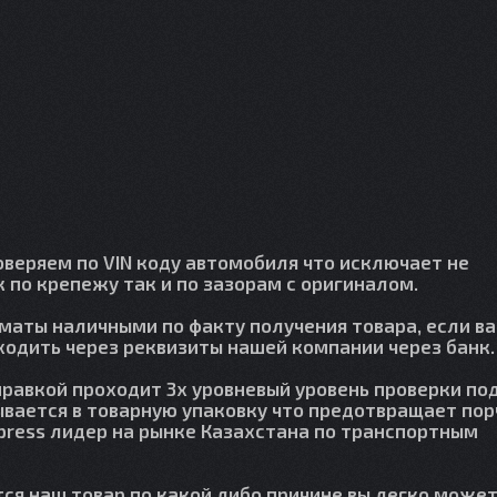
веряем по VIN коду автомобиля что исключает не
 по крепежу так и по зазорам с оригиналом.
лматы наличными по факту получения товара, если в
сходить через реквизиты нашей компании через банк.
правкой проходит 3х уровневый уровень проверки по
вается в товарную упаковку что предотвращает пор
press лидер на рынке Казахстана по транспортным
тся наш товар по какой либо причине вы легко может