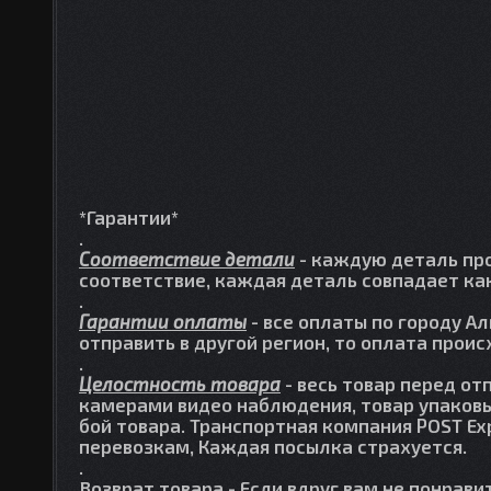
*Гарантии*
.
Соответствие детали
- каждую деталь про
соответствие, каждая деталь совпадает как
.
Гарантии оплаты
- все оплаты по городу А
отправить в другой регион, то оплата прои
.
Целостность товара
- весь товар перед от
камерами видео наблюдения, товар упаковы
бой товара. Транспортная компания POST Ex
перевозкам, Каждая посылка страхуется.
.
Возврат товара
- Если вдруг вам не понрави