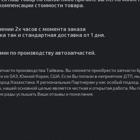
й компенсации стоимости товара.
чении 2х часов с момента заказа
ка так и стандартная доставка от 1 дня.
ми по производству автозапчастей.
пчасти производства Тайвань. Вы сможете приобрести запчасти б
сти из ОАЭ, Южной Кореи, США. Если Вы попали в неприятное ДТП, 
город Казахстана. К региональным Партнерам у нас особый подход
, нашей основной целью является честная и открытая работа. Мы 
ем рады услышать Ваши отзывы и пожелания.