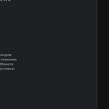
рэндов:
мы поможем
. Можете
постоянно