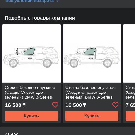
Все условия возврата
Подобные товары компании
Стекло боковое опускное
Стекло боковое опускное
Стек
(Сзади/ Слева/ Цвет
(Сзади/ Справа/ Цвет
(Сза
зеленый) BMW 3-Series
зеленый) BMW 3-Series
зеле
81-94
81-94
01-0
16 500
16 500
7 6
₸
₸
Купить
Купить
О нас