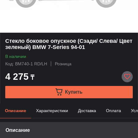
Стекло боковое опускное (Сзади/ Слева/ Цвет
зеленый) BMW 7-Series 94-01
В наличии
Код: BM740-1 RD/LH
Розница
4 275
₸
Купить
Описание
Характеристики
Доставка
Оплата
Усл
Описание