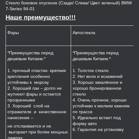
Стекло боковое опускное (Сзади/ Слева/ Цвет зеленый) BMW
7-Series 94-01
Наше преимущество!!!
Фары
Автостекла
К
*Преимущества перед
*Преимущества перед
*
дешевым Китаем:*
дешевым Китаем:*
.
.
.
1
1. прочный пластик- крепкие
1. Толстое стекло
к
крепления особенно
2. Нет волн и искажений
2
устойчивы к морозу.
3. Хорошо закалённое и
п
2. Хороший лак – долго не
хорошо бронированное
м
мутнеют фары и остается
стекло
3
прозрачными
4. Очень прочное, хорошо
и
3. Хороший слой на
устойчиво к мелким камням
з
отражателе и качественное
по трассе
4
нанесение –
5. Идеально встает под
форму авто
не отслаивается и не
6. Гарантия на установку
выгорает при более мощных
лампах