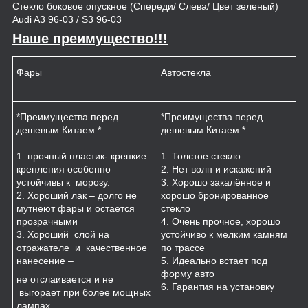
Стекло боковое опускное (Спереди/ Слева/ Цвет зеленый)
Audi A3 96-03 / S3 96-03
Наше преимущество!!!
Фары
Автостекла
К
*Преимущества перед
*Преимущества перед
*
дешевым Китаем:*
дешевым Китаем:*
.
.
.
1
1. прочный пластик- крепкие
1. Толстое стекло
к
крепления особенно
2. Нет волн и искажений
2
устойчивы к морозу.
3. Хорошо закалённое и
п
2. Хороший лак – долго не
хорошо бронированное
м
мутнеют фары и остается
стекло
3
прозрачными
4. Очень прочное, хорошо
и
3. Хороший слой на
устойчиво к мелким камням
з
отражателе и качественное
по трассе
4
нанесение –
5. Идеально встает под
форму авто
не отслаивается и не
6. Гарантия на установку
выгорает при более мощных
лампах