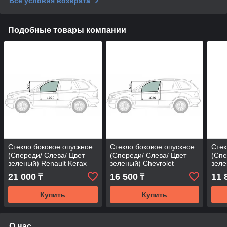
Все условия возврата
Подобные товары компании
Стекло боковое опускное
Стекло боковое опускное
Стек
(Спереди/ Слева/ Цвет
(Спереди/ Слева/ Цвет
(Спе
зеленый) Renault Kerax
зеленый) Chevrolet
зеле
96-14
Venture 96-00 / Opel Sintra
21 000
16 500
11 
₸
₸
96-99
Купить
Купить
О нас