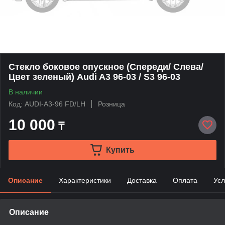
Стекло боковое опускное (Спереди/ Слева/
Цвет зеленый) Audi A3 96-03 / S3 96-03
В наличии
Код: AUDI-A3-96 FD/LH
Розница
10 000
₸
Купить
Описание
Характеристики
Доставка
Оплата
Усл
Описание