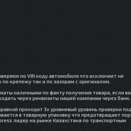
веряем по VIN коду автомобиля что исключает не
 по крепежу так и по зазорам с оригиналом.
лматы наличными по факту получения товара, если в
сходить через реквизиты нашей компании через банк.
правкой проходит 3х уровневый уровень проверки по
вается в товарную упаковку что предотвращает пор
press лидер на рынке Казахстана по транспортным