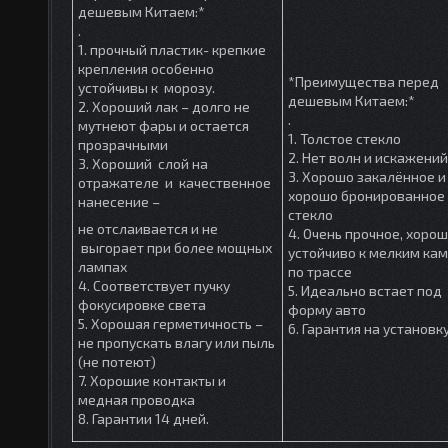
дешевым Китаем:*
.
1. прочный пластик- крепкие
крепления особенно
*Преимущества перед
устойчивы к морозу.
дешевым Китаем:*
2. Хороший лак – долго не
.
мутнеют фары и остается
1. Толстое стекло
прозрачными
2. Нет волн и искажений
3. Хороший слой на
3. Хорошо закалённое и
отражателе и качественное
хорошо бронированное
нанесение –
стекло
не отслаивается и не
4. Очень прочное, хоро
выгорает при более мощных
устойчиво к мелким ка
лампах
по трассе
4. Соответствует пучку
5. Идеально встает под
фокусировке света
форму авто
5. Хорошая герметичность –
6. Гарантия на установк
не пропускать влагу или пыль
(не потеют)
7. Хорошие контакты и
медная проводка
8. Гарантии 14 дней.