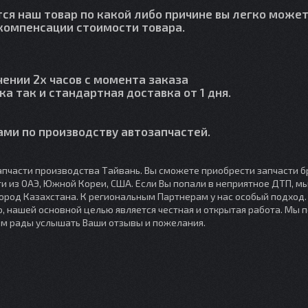
тся наш товар по какой либо причине вы легко может
й компенсации стоимости товара.
чении 2х часов с момента заказа
ка так и стандартная доставка от 1 дня.
ми по производству автозапчастей.
пчасти производства Тайвань. Вы сможете приобрести запчасти б
сти из ОАЭ, Южной Кореи, США. Если Вы попали в неприятное ДТП, 
город Казахстана. К региональным Партнерам у нас особый подход
, нашей основной целью является честная и открытая работа. Мы 
ем рады услышать Ваши отзывы и пожелания.