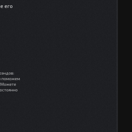
е его
рэндов:
мы поможем
. Можете
постоянно