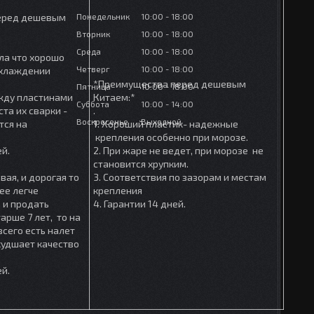
Понедельник
10:00
18:00
еред дешевым
Вторник
10:00
18:00
Среда
10:00
18:00
ла что хорошо
Четверг
10:00
18:00
охлаждении
*Преимущества перед дешевым
Пятница
10:00
18:00
ежду пластинами
Китаем:*
Суббота
10:00
14:00
та их сварки -
.
Воскресенье
Выходной
тся на
1. Хороший пластик- надежные
крепления особенно при морозе.
ей.
2. При жаре не ведет, при морозе не
становится хрупким.
вая, и дорогая то
3. Соответствия по зазорам и местам
ее легче
крепления
 и продать
4. Гарантии 14 дней.
арше 7 лет, то на
сего есть налет
ухудшает качество
ей.