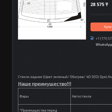
28 575 ₸
Купи
+7 (771) 5
WhatsAp
Стекло заднее (Цвет зеленый/ Обогрев/ 4D SED) Opel Ast
Наше преимущество!!!
Фары
Автостекла
*Преимущества перед