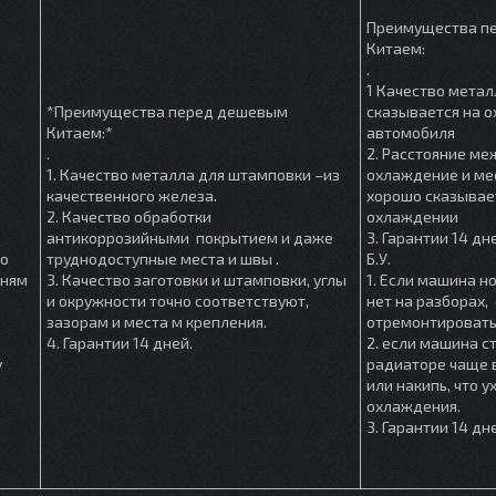
Преимущества п
Китаем:
.
1 Качество метал
*Преимущества перед дешевым
сказывается на 
Китаем:*
автомобиля
.
2. Расстояние м
1. Качество металла для штамповки –из
охлаждение и мес
качественного железа.
хорошо сказывае
2. Качество обработки
охлаждении
антикоррозийными покрытием и даже
3. Гарантии 14 дн
шо
труднодоступные места и швы .
Б.У.
мням
3. Качество заготовки и штамповки, углы
1. Если машина но
и окружности точно соответствуют,
нет на разборах, 
зазорам и места м крепления.
отремонтировать
4. Гарантии 14 дней.
2. если машина ст
у
радиаторе чаще в
или накипь, что 
охлаждения.
3. Гарантии 14 дн