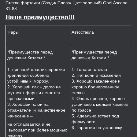
Стекло форточки (Сзади/ Слева/ Цвет зеленый) Opel Ascona
81-88
Наше преимущество!!!
Фары
Автостекла
К
*Преимущества перед
*Преимущества перед
*
дешевым Китаем:*
дешевым Китаем:*
.
.
.
1
1. прочный пластик- крепкие
1. Толстое стекло
к
крепления особенно
2. Нет волн и искажений
2
устойчивы к морозу.
3. Хорошо закалённое и
п
2. Хороший лак – долго не
хорошо бронированное
м
мутнеют фары и остается
стекло
3
прозрачными
4. Очень прочное, хорошо
и
3. Хороший слой на
устойчиво к мелким камням
з
отражателе и качественное
по трассе
4
нанесение –
5. Идеально встает под
форму авто
не отслаивается и не
6. Гарантия на установку
выгорает при более мощных
лампах