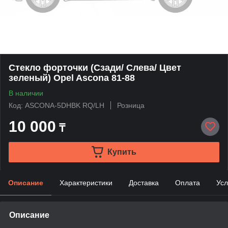
Стекло форточки (Сзади/ Слева/ Цвет
зеленый) Opel Ascona 81-88
В наличии
Код: ASCONA-5DHBK RQ/LH
Розница
10 000
₸
Купить
Описание
Характеристики
Доставка
Оплата
Усл
Описание