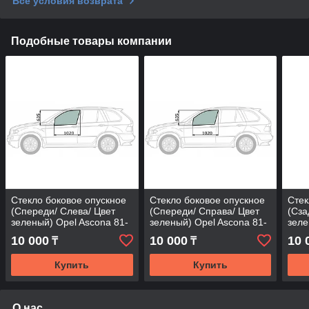
Все условия возврата
Подобные товары компании
Стекло боковое опускное
Стекло боковое опускное
Стек
(Спереди/ Слева/ Цвет
(Спереди/ Справа/ Цвет
(Сза
зеленый) Opel Ascona 81-
зеленый) Opel Ascona 81-
зеле
88
88
88
10 000
10 000
10 
₸
₸
Купить
Купить
О нас