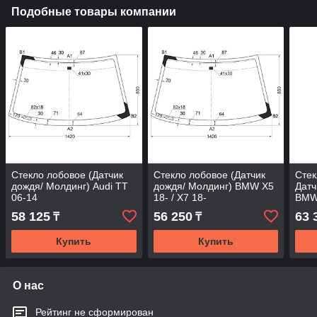
Подобные товары компании
Стекло лобовое (Датчик
Стекло лобовое (Датчик
Стек
дождя/ Молдинг) Audi TT
дождя/ Молдинг) BMW X5
Датч
06-14
18- / X7 18-
BMW 
58 125
56 250
63 
₸
₸
Купить
Купить
О нас
Рейтинг не сформирован