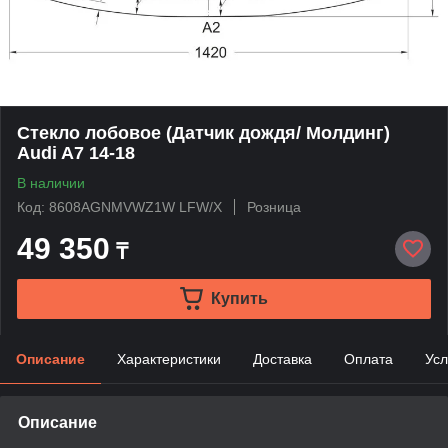
Стекло лобовое (Датчик дождя/ Молдинг)
Audi A7 14-18
В наличии
Код: 8608AGNMVWZ1W LFW/X
Розница
49 350
₸
Купить
Описание
Характеристики
Доставка
Оплата
Усл
Описание