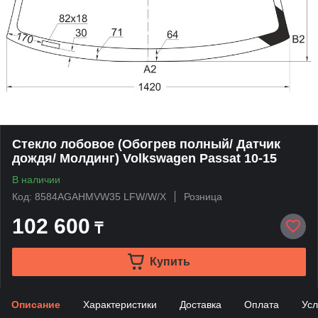
Стекло лобовое (Обогрев полный/ Датчик
дождя/ Молдинг) Volkswagen Passat 10-15
В наличии
Код: 8584AGAHMVW35 LFW/W/X
Розница
102 600
₸
Купить
Описание
Характеристики
Доставка
Оплата
Усл