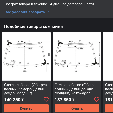
Возврат товара в течение 14 дней по договоренности
Все условия возврата
Подобные товары компании
Стекло лобовое (Обогрев
Стекло лобовое (Обогрев
Стек
полный/ Камера/ Датчик
полный/ Датчик дождя/
полн
дождя/ Молдинг)
Молдинг) Volkswagen
дожд
Volkswagen Tiguan 16- /
Tiguan 16-21 / Tayron 18-
Volk
140 250
137 850
181
₸
₸
Tayron 18-
19- /
Купить
Купить