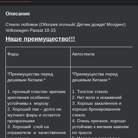
Описание
Стекло лобовое (Обогрев полный/ Датчик дождя/ Молдинг)
Volkswagen Passat 10-15
Наше преимущество!!!
Фары
Автостекла
К
*Преимущества перед
*Преимущества перед
*
дешевым Китаем:*
дешевым Китаем:*
.
.
.
1
1. прочный пластик- крепкие
1. Толстое стекло
к
крепления особенно
2. Нет волн и искажений
2
устойчивы к морозу.
3. Хорошо закалённое и
п
2. Хороший лак – долго не
хорошо бронированное
м
мутнеют фары и остается
стекло
3
прозрачными
4. Очень прочное, хорошо
и
3. Хороший слой на
устойчиво к мелким камням
з
отражателе и качественное
по трассе
4