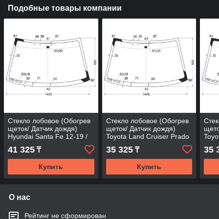
Подобные товары компании
Стекло лобовое (Обогрев
Стекло лобовое (Обогрев
Стек
щеток/ Датчик дождя)
щеток/ Датчик дождя)
щето
Hyundai Santa Fe 12-19 /
Toyota Land Cruiser Prado
Toyo
Grand Santa Fe 13-18
(J150) 09-20 / Lexus GX
(J15
41 325
35 325
35 
₸
₸
02-19
02-1
Купить
Купить
О нас
Рейтинг не сформирован