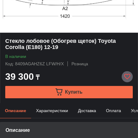
Стекло лобовое (Обогрев щеток) Toyota
Corolla (E180) 12-19
В наличии
Код: 8409AGAHZ6Z LFW/H/X
Розница
39 300
₸
Купить
Описание
Характеристики
Доставка
Оплата
Усл
Описание