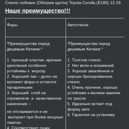
Стекло лобовое (Обогрев щеток) Toyota Corolla (E180) 12-19
Наше преимущество!!!
Фары
Автостекла
К
*Преимущества перед
*Преимущества перед
*
дешевым Китаем:*
дешевым Китаем:*
.
.
.
1
1. прочный пластик- крепкие
1. Толстое стекло
к
крепления особенно
2. Нет волн и искажений
2
устойчивы к морозу.
3. Хорошо закалённое и
п
2. Хороший лак – долго не
хорошо бронированное
м
мутнеют фары и остается
стекло
3
прозрачными
4. Очень прочное, хорошо
и
3. Хороший слой на
устойчиво к мелким камням
з
отражателе и качественное
по трассе
4
нанесение –
5. Идеально встает под
форму авто
не отслаивается и не
6. Гарантия на установку
выгорает при более мощных
лампах
4. Соответствует пучку