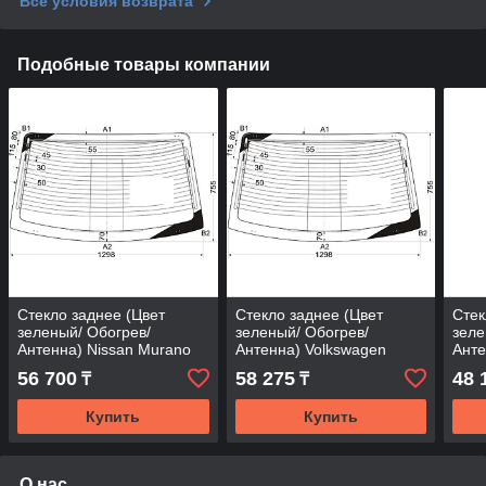
Все условия возврата
Подобные товары компании
Стекло заднее (Цвет
Стекло заднее (Цвет
Стек
зеленый/ Обогрев/
зеленый/ Обогрев/
зеле
Антенна) Nissan Murano
Антенна) Volkswagen
Анте
16-22
Tiguan 16- / Tayron 18-
16
56 700
58 275
48 
₸
₸
Купить
Купить
О нас