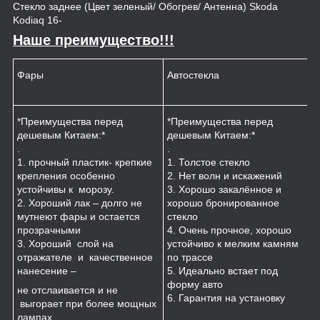
Стекло заднее (Цвет зеленый/ Обогрев/ Антенна) Skoda
Kodiaq 16-
Наше преимущество!!!
Фары
Автостекла
К
*Преимущества перед
*Преимущества перед
*
дешевым Китаем:*
дешевым Китаем:*
.
.
.
1
1. прочный пластик- крепкие
1. Толстое стекло
к
крепления особенно
2. Нет волн и искажений
2
устойчивы к морозу.
3. Хорошо закалённое и
п
2. Хороший лак – долго не
хорошо бронированное
м
мутнеют фары и остается
стекло
3
прозрачными
4. Очень прочное, хорошо
и
3. Хороший слой на
устойчиво к мелким камням
з
отражателе и качественное
по трассе
4
нанесение –
5. Идеально встает под
форму авто
не отслаивается и не
6. Гарантия на установку
выгорает при более мощных
лампах