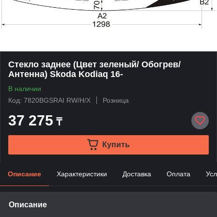
Стекло заднее (Цвет зеленый/ Обогрев/
Антенна) Skoda Kodiaq 16-
В наличии
Код: 7820BGSRAI RW/H/X
Розница
37 275
₸
Купить
Описание
Характеристики
Доставка
Оплата
Усл
Описание