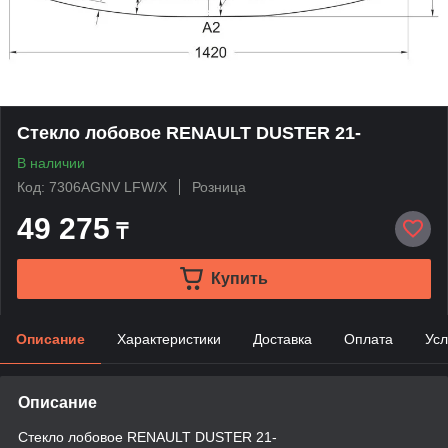
Стекло лобовое RENAULT DUSTER 21-
В наличии
Код: 7306AGNV LFW/X
Розница
49 275
₸
Купить
Описание
Характеристики
Доставка
Оплата
Усл
Описание
Стекло лобовое RENAULT DUSTER 21-