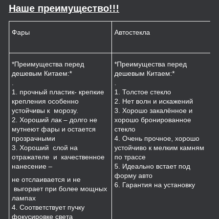
Наше преимущество!!!
Фары
Автостекла
К
*Преимущества перед
*Преимущества перед
*
дешевым Китаем:*
дешевым Китаем:*
.
.
.
1
1. прочный пластик- крепкие
1. Толстое стекло
к
крепления особенно
2. Нет волн и искажений
2
устойчивы к морозу.
3. Хорошо закалённое и
п
2. Хороший лак – долго не
хорошо бронированное
м
мутнеют фары и остается
стекло
3
прозрачными
4. Очень прочное, хорошо
и
3. Хороший слой на
устойчиво к мелким камням
з
отражателе и качественное
по трассе
4
нанесение –
5. Идеально встает под
форму авто
не отслаивается и не
6. Гарантия на установку
выгорает при более мощных
лампах
4. Соответствует пучку
фокусировке света