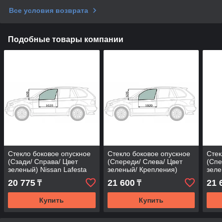
Все условия возврата
Подобные товары компании
Стекло боковое опускное
Стекло боковое опускное
Стек
(Сзади/ Справа/ Цвет
(Спереди/ Слева/ Цвет
(Спе
зеленый) Nissan Lafesta
зеленый/ Крепления)
зеле
04-12
Nissan Almera 12-19 /
Niss
20 775
21 600
21 
₸
₸
Bluebird Syl
Blue
Купить
Купить