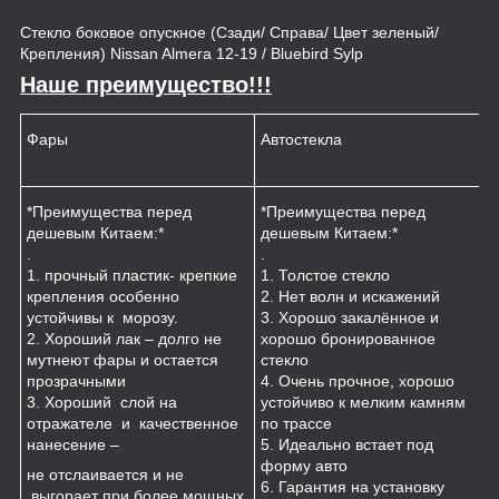
Стекло боковое опускное (Сзади/ Справа/ Цвет зеленый/
Крепления) Nissan Almera 12-19 / Bluebird Sylp
Наше преимущество!!!
Фары
Автостекла
К
*Преимущества перед
*Преимущества перед
*
дешевым Китаем:*
дешевым Китаем:*
.
.
.
1
1. прочный пластик- крепкие
1. Толстое стекло
к
крепления особенно
2. Нет волн и искажений
2
устойчивы к морозу.
3. Хорошо закалённое и
п
2. Хороший лак – долго не
хорошо бронированное
м
мутнеют фары и остается
стекло
3
прозрачными
4. Очень прочное, хорошо
и
3. Хороший слой на
устойчиво к мелким камням
з
отражателе и качественное
по трассе
4
нанесение –
5. Идеально встает под
форму авто
не отслаивается и не
6. Гарантия на установку
выгорает при более мощных