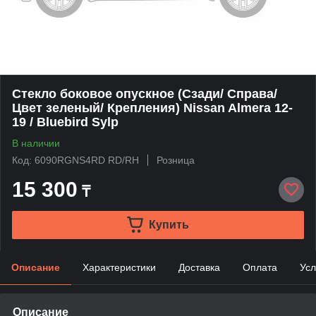
Стекло боковое опускное (Сзади/ Справа/
Цвет зеленый/ Крепления) Nissan Almera 12-
19 / Bluebird Sylp
В наличии
Код: 6090RGNS4RD RD/RH
Розница
15 300
₸
Купить
Описание
Характеристики
Доставка
Оплата
Усл
Описание