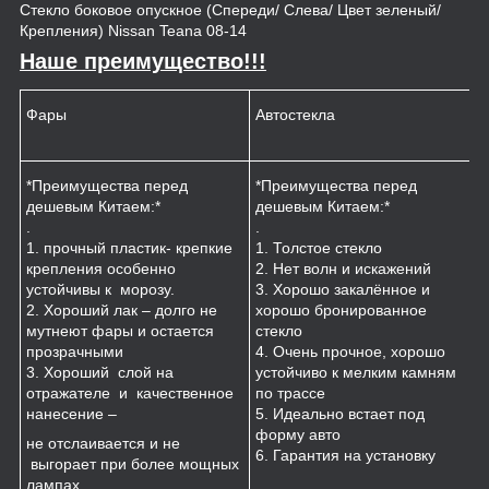
Стекло боковое опускное (Спереди/ Слева/ Цвет зеленый/
Крепления) Nissan Teana 08-14
Наше преимущество!!!
Фары
Автостекла
К
*Преимущества перед
*Преимущества перед
*
дешевым Китаем:*
дешевым Китаем:*
.
.
.
1
1. прочный пластик- крепкие
1. Толстое стекло
к
крепления особенно
2. Нет волн и искажений
2
устойчивы к морозу.
3. Хорошо закалённое и
п
2. Хороший лак – долго не
хорошо бронированное
м
мутнеют фары и остается
стекло
3
прозрачными
4. Очень прочное, хорошо
и
3. Хороший слой на
устойчиво к мелким камням
з
отражателе и качественное
по трассе
4
нанесение –
5. Идеально встает под
форму авто
не отслаивается и не
6. Гарантия на установку
выгорает при более мощных
лампах