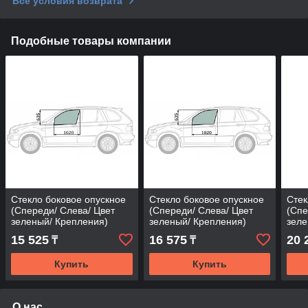
Все условия возврата
Подобные товары компании
Стекло боковое опускное
Стекло боковое опускное
Стек
(Спереди/ Слева/ Цвет
(Спереди/ Слева/ Цвет
(Спе
зеленый/ Крепления)
зеленый/ Крепления)
зеле
Nissan Qashqai 13-22
Nissan X-Trail 13-22 /
20 /
15 525
16 575
20 
₸
₸
Rogue 14-21
Купить
Купить
О нас