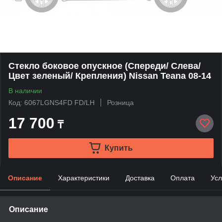
Стекло боковое опускное (Спереди/ Слева/
Цвет зеленый/ Крепления) Nissan Teana 08-14
В наличии
Код: 6067LGNS4FD FD/LH
Розница
17 700
₸
Купить
Описание
Характеристики
Доставка
Оплата
Усл
Описание