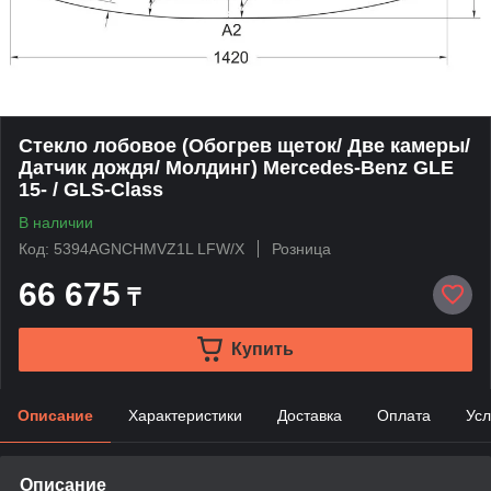
Стекло лобовое (Обогрев щеток/ Две камеры/
Датчик дождя/ Молдинг) Mercedes-Benz GLE
15- / GLS-Class
В наличии
Код: 5394AGNCHMVZ1L LFW/X
Розница
66 675
₸
Купить
Описание
Характеристики
Доставка
Оплата
Усл
Описание