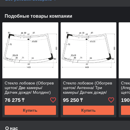
Подобные товары компании
Стекло лобовое (Обогрев
Стекло лобовое (Обогрев
Стек
щеток/ Две камеры/
щеток/ Антенна/ Три
(Ате
Датчик дождя/ Молдинг)
камеры/ Датчик дождя/
щето
Mercedes-Benz GL-Class
Молдинг) Mercedes-Benz
Датч
76 275
95 250
190
₸
₸
12-15
S-Class 17-
Merc
Купить
Купить
О нас