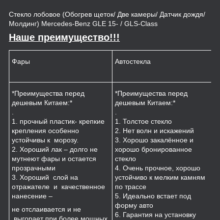
Стекло лобовое (Обогрев щеток/ Две камеры/ Датчик дождя/
Молдинг) Mercedes-Benz GLE 15- / GLS-Class
Наше преимущество!!!
Фары
Автостекла
К
*Преимущества перед
*Преимущества перед
*
дешевым Китаем:*
дешевым Китаем:*
.
.
.
1
1. прочный пластик- крепкие
1. Толстое стекло
к
крепления особенно
2. Нет волн и искажений
2
устойчивы к морозу.
3. Хорошо закалённое и
п
2. Хороший лак – долго не
хорошо бронированное
м
мутнеют фары и остается
стекло
3
прозрачными
4. Очень прочное, хорошо
и
3. Хороший слой на
устойчиво к мелким камням
з
отражателе и качественное
по трассе
4
нанесение –
5. Идеально встает под
форму авто
не отслаивается и не
6. Гарантия на установку
выгорает при более мощных