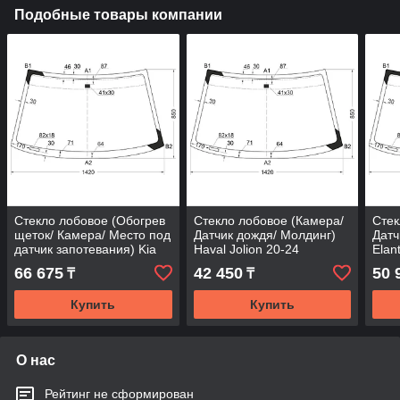
Подобные товары компании
Стекло лобовое (Обогрев
Стекло лобовое (Камера/
Стек
щеток/ Камера/ Место под
Датчик дождя/ Молдинг)
Датч
датчик запотевания) Kia
Haval Jolion 20-24
Elan
Carnival 18-20 / Sedona
66 675
42 450
50 
₸
₸
18-
Купить
Купить
О нас
Рейтинг не сформирован