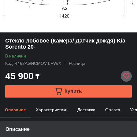
Стекло лобовое (Камера/ Датчик дождя) Kia
Sorento 20-
В наличии
Код: 4462AGNCMOV LFW/X
Розница
45 900
₸
Купить
Описание
Характеристики
Доставка
Оплата
Усл
Описание