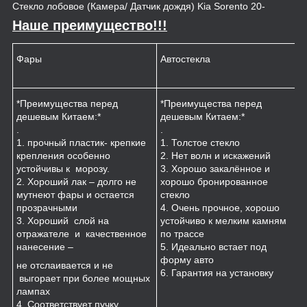
Стекло лобовое (Камера/ Датчик дождя) Kia Sorento 20-
Наше преимущество!!!
Фары
Автостекла
К
*Преимущества перед
*Преимущества перед
*
дешевым Китаем:*
дешевым Китаем:*
.
.
.
1
1. прочный пластик- крепкие
1. Толстое стекло
к
крепления особенно
2. Нет волн и искажений
2
устойчивы к морозу.
3. Хорошо закалённое и
п
2. Хороший лак – долго не
хорошо бронированное
м
мутнеют фары и остается
стекло
3
прозрачными
4. Очень прочное, хорошо
и
3. Хороший слой на
устойчиво к мелким камням
з
отражателе и качественное
по трассе
4
нанесение –
5. Идеально встает под
форму авто
не отслаивается и не
6. Гарантия на установку
выгорает при более мощных
лампах
4. Соответствует пучку