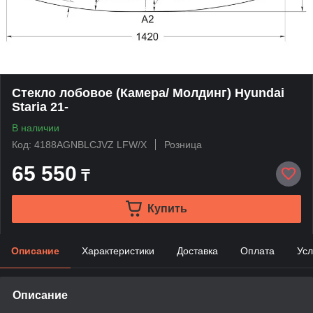
Стекло лобовое (Камера/ Молдинг) Hyundai
Staria 21-
В наличии
Код: 4188AGNBLCJVZ LFW/X
Розница
65 550
₸
Купить
Описание
Характеристики
Доставка
Оплата
Усл
Описание