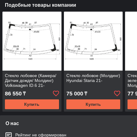
Подобные товары компании
Стекло лобовое (Камера/
Стекло лобовое (Молдинг)
Стек
Датчик дождя/ Молдинг)
Hyundai Staria 21-
зеле
Volkswagen ID.6 21-
Молд
21-
86 550
75 000
77 
₸
₸
Купить
Купить
О нас
Рейтинг не сформирован