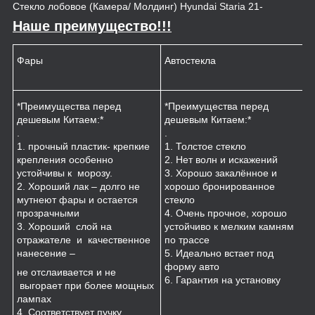
Стекло лобовое (Камера/ Молдинг) Hyundai Staria 21-
Наше преимущество!!!
Фары
Автостекла
К
*Преимущества перед
*Преимущества перед
*
дешевым Китаем:*
дешевым Китаем:*
.
.
.
1
1. прочный пластик- крепкие
1. Толстое стекло
к
крепления особенно
2. Нет волн и искажений
2
устойчивы к морозу.
3. Хорошо закалённое и
п
2. Хороший лак – долго не
хорошо бронированное
м
мутнеют фары и остается
стекло
3
прозрачными
4. Очень прочное, хорошо
и
3. Хороший слой на
устойчиво к мелким камням
з
отражателе и качественное
по трассе
4
нанесение –
5. Идеально встает под
форму авто
не отслаивается и не
6. Гарантия на установку
выгорает при более мощных
лампах
4. Соответствует пучку