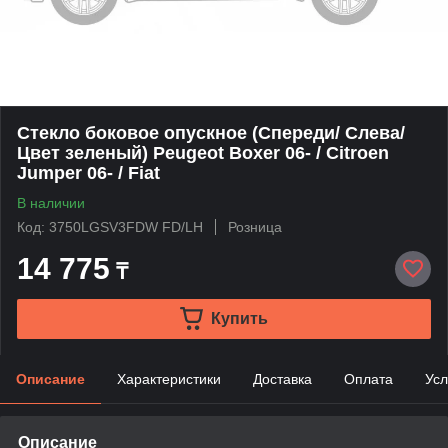
Стекло боковое опускное (Спереди/ Слева/
Цвет зеленый) Peugeot Boxer 06- / Citroen
Jumper 06- / Fiat
В наличии
Код: 3750LGSV3FDW FD/LH
Розница
14 775
₸
Купить
Описание
Характеристики
Доставка
Оплата
Усл
Описание