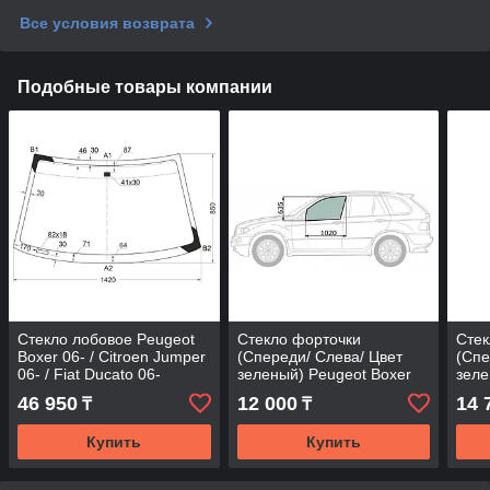
Все условия возврата
Подобные товары компании
Стекло лобовое Peugeot
Стекло форточки
Стек
Boxer 06- / Citroen Jumper
(Спереди/ Слева/ Цвет
(Спе
06- / Fiat Ducato 06-
зеленый) Peugeot Boxer
зеле
06- / Citroen Jumper 06- /
16 / 
46 950
12 000
14 
₸
₸
Fiat Ducato
Купить
Купить