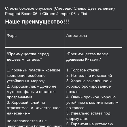
Стекло боковое опускное (Спереди/ Слева/ Цвет зеленый)
Peugeot Boxer 06- / Citroen Jumper 06- / Fiat
Наше преимущество!!!
Фары
Автостекла
К
*Преимущества перед
*Преимущества перед
*
дешевым Китаем:*
дешевым Китаем:*
.
.
.
1
1. прочный пластик- крепкие
1. Толстое стекло
к
крепления особенно
2. Нет волн и искажений
2
устойчивы к морозу.
3. Хорошо закалённое и
п
2. Хороший лак – долго не
хорошо бронированное
м
мутнеют фары и остается
стекло
3
прозрачными
4. Очень прочное, хорошо
и
3. Хороший слой на
устойчиво к мелким камням
з
отражателе и качественное
по трассе
4
нанесение –
5. Идеально встает под
форму авто
не отслаивается и не
6. Гарантия на установку
выгорает при более мощных