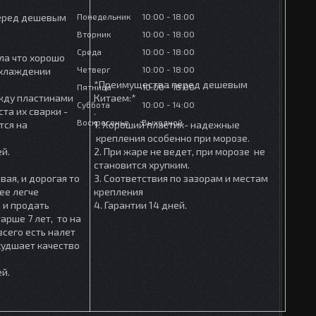
Понедельник
10:00
18:00
еред дешевым
Вторник
10:00
18:00
Среда
10:00
18:00
ла что хорошо
Четверг
10:00
18:00
охлаждении
*Преимущества перед дешевым
Пятница
10:00
18:00
ежду пластинами
Китаем:*
Суббота
10:00
14:00
та их сварки -
.
Воскресенье
Выходной
тся на
1. Хороший пластик- надежные
крепления особенно при морозе.
ей.
2. При жаре не ведет, при морозе не
становится хрупким.
вая, и дорогая то
3. Соответствия по зазорам и местам
ее легче
крепления
 и продать
4. Гарантии 14 дней.
арше 7 лет, то на
сего есть налет
ухудшает качество
ей.