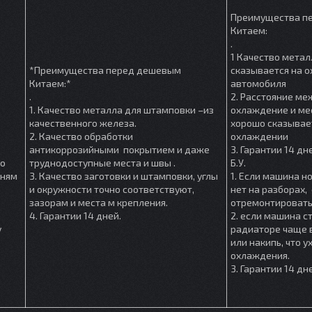
Преимущества п
Китаем:
.
1 Качество метал
*Преимущества перед дешевым
сказывается на 
Китаем:*
автомобиля
.
2. Расстояние м
1. Качество металла для штамповки –из
охлаждение и мес
качественного железа.
хорошо сказывае
2. Качество обработки
охлаждении
антикоррозийными покрытием и даже
3. Гарантии 14 дн
шо
труднодоступные места и швы .
Б.У.
мням
3. Качество заготовки и штамповки, углы
1. Если машина но
и окружности точно соответствуют,
нет на разборах, 
зазорам и места м крепления.
отремонтировать
4. Гарантии 14 дней.
2. если машина ст
у
радиаторе чаще в
или накипь, что 
охлаждения.
3. Гарантии 14 дн