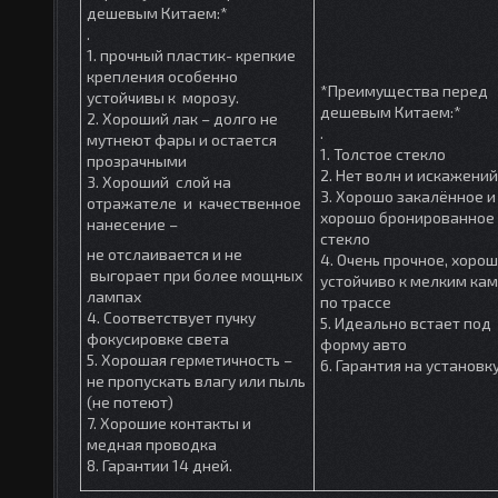
дешевым Китаем:*
.
1. прочный пластик- крепкие
крепления особенно
*Преимущества перед
устойчивы к морозу.
дешевым Китаем:*
2. Хороший лак – долго не
.
мутнеют фары и остается
1. Толстое стекло
прозрачными
2. Нет волн и искажений
3. Хороший слой на
3. Хорошо закалённое и
отражателе и качественное
хорошо бронированное
нанесение –
стекло
не отслаивается и не
4. Очень прочное, хоро
выгорает при более мощных
устойчиво к мелким ка
лампах
по трассе
4. Соответствует пучку
5. Идеально встает под
фокусировке света
форму авто
5. Хорошая герметичность –
6. Гарантия на установк
не пропускать влагу или пыль
(не потеют)
7. Хорошие контакты и
медная проводка
8. Гарантии 14 дней.