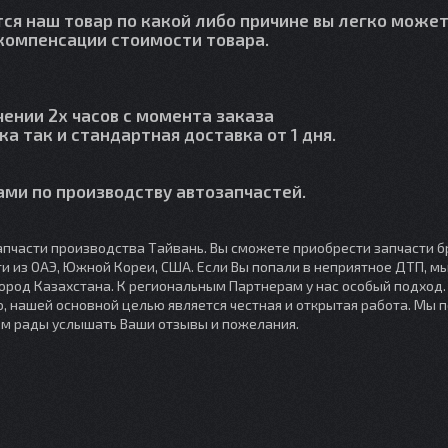
тся наш товар по какой либо причине вы легко может
й компенсации стоимости товара.
чении 2х часов с момента заказа
ка так и стандартная доставка от 1 дня.
ми по производству автозапчастей.
пчасти производства Тайвань. Вы сможете приобрести запчасти б
сти из ОАЭ, Южной Кореи, США. Если Вы попали в неприятное ДТП, 
город Казахстана. К региональным Партнерам у нас особый подход
, нашей основной целью является честная и открытая работа. Мы 
ем рады услышать Ваши отзывы и пожелания.