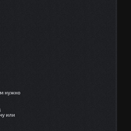
ам нужно
д
чу или