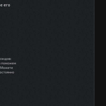
е его
рэндов:
мы поможем
. Можете
постоянно